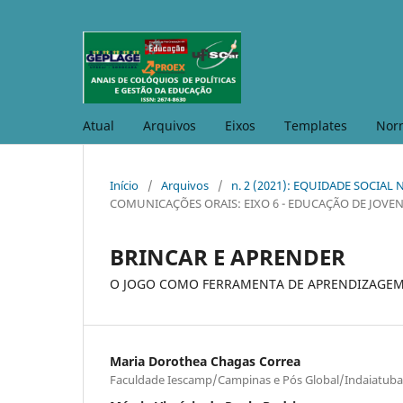
Atual
Arquivos
Eixos
Templates
Nor
Início
/
Arquivos
/
n. 2 (2021): EQUIDADE SOCIA
COMUNICAÇÕES ORAIS: EIXO 6 - EDUCAÇÃO DE JOVE
BRINCAR E APRENDER
O JOGO COMO FERRAMENTA DE APRENDIZAGE
Maria Dorothea Chagas Correa
Faculdade Iescamp/Campinas e Pós Global/Indaiatuba