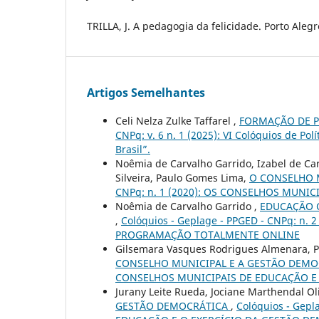
TRILLA, J. A pedagogia da felicidade. Porto Aleg
Artigos Semelhantes
Celi Nelza Zulke Taffarel ,
FORMAÇÃO DE P
CNPq: v. 6 n. 1 (2025): VI Colóquios de Po
Brasil”.
Noêmia de Carvalho Garrido, Izabel de Car
Silveira, Paulo Gomes Lima,
O CONSELHO 
CNPq: n. 1 (2020): OS CONSELHOS MUNI
Noêmia de Carvalho Garrido ,
EDUCAÇÃO 
,
Colóquios - Geplage - PPGED - CNPq: n.
PROGRAMAÇÃO TOTALMENTE ONLINE
Gilsemara Vasques Rodrigues Almenara, P
CONSELHO MUNICIPAL E A GESTÃO DEM
CONSELHOS MUNICIPAIS DE EDUCAÇÃO E
Jurany Leite Rueda, Jociane Marthendal Ol
GESTÃO DEMOCRÁTICA
,
Colóquios - Gep