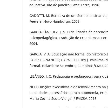
educativa. Rio de Janeiro: Paz e Terra, 1996.
GADOTTI, M. Boniteza de um Sonho: ensinar e a
Feevale, Novo Hamburgo, 2003
GARCÍA SÁNCHEZ, J. N. Dificuldades de aprendi
psicopedagógica. Tradução de Ernani Rosa. Port
2004.
GARCIA, V. A. Educação não formal do histórico ao
PARK; FERNANDES; CARNICEL (Org.). Palavras- 
formal. Holambra: Setembro; Campinas/CMU, 20
LIBÂNEO, J. C. Pedagogia e pedagogos, para quê?
NCPI Funções executivas e desenvolvimento na p
habilidades necessárias para a autonomia, Prim
Maria Cecília Souto Vidigal / FMCSV, 2016