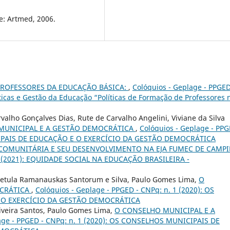
re: Artmed, 2006.
ROFESSORES DA EDUCAÇÃO BÁSICA:
,
Colóquios - Geplage - PPGED
líticas e Gestão da Educação “Políticas de Formação de Professores 
valho Gonçalves Dias, Rute de Carvalho Angelini, Viviane da Silva
MUNICIPAL E A GESTÃO DEMOCRÁTICA
,
Colóquios - Geplage - PPG
CIPAIS DE EDUCAÇÃO E O EXERCÍCIO DA GESTÃO DEMOCRÁTICA
COMUNITÁRIA E SEU DESENVOLVIMENTO NA EJA FUMEC DE CAMP
 2 (2021): EQUIDADE SOCIAL NA EDUCAÇÃO BRASILEIRA -
etula Ramanauskas Santorum e Silva, Paulo Gomes Lima,
O
OCRÁTICA
,
Colóquios - Geplage - PPGED - CNPq: n. 1 (2020): OS
 O EXERCÍCIO DA GESTÃO DEMOCRÁTICA
iveira Santos, Paulo Gomes Lima,
O CONSELHO MUNICIPAL E A
lage - PPGED - CNPq: n. 1 (2020): OS CONSELHOS MUNICIPAIS DE