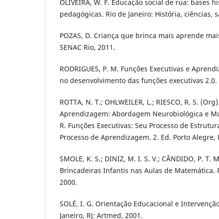
OLIVEIRA, W. F. Educação social de rua: bases his
pedagógicas. Rio de Janeiro: História, ciências, 
POZAS, D. Criança que brinca mais aprende mais.
SENAC Rio, 2011.
RODRIGUES, P. M. Funções Executivas e Aprendi
no desenvolvimento das funções executivas 2.0. 2
ROTTA, N. T.; OHLWEILER, L.; RIESCO, R. S. (Org)
Aprendizagem: Abordagem Neurobiológica e Mult
R. Funções Executivas: Seu Processo de Estrutur
Processo de Aprendizagem. 2. Ed. Porto Alegre, 
SMOLE, K. S.; DINIZ, M. I. S. V.; CÂNDIDO, P. T. 
Brincadeiras Infantis nas Aulas de Matemática. 
2000.
SOLÉ, I. G. Orientação Educacional e Intervençã
Janeiro, RJ: Artmed, 2001.