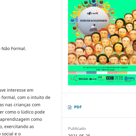
 Não Formal.
uve interesse em
formal, com o intuito de
vas nas crianças com
PDF
er como o lúdico pode
 e aprendizagem como
, exercitando as
Publicado
 social e o
2021-05-25