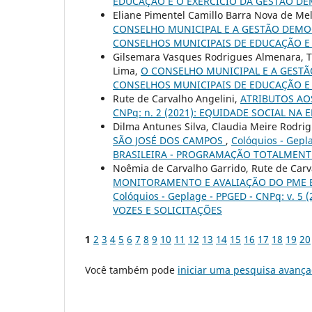
EDUCAÇÃO E O EXERCÍCIO DA GESTÃO D
Eliane Pimentel Camillo Barra Nova de Me
CONSELHO MUNICIPAL E A GESTÃO DEM
CONSELHOS MUNICIPAIS DE EDUCAÇÃO E
Gilsemara Vasques Rodrigues Almenara, Th
Lima,
O CONSELHO MUNICIPAL E A GEST
CONSELHOS MUNICIPAIS DE EDUCAÇÃO E
Rute de Carvalho Angelini,
ATRIBUTOS AO
CNPq: n. 2 (2021): EQUIDADE SOCIAL N
Dilma Antunes Silva, Claudia Meire Rodri
SÃO JOSÉ DOS CAMPOS
,
Colóquios - Gep
BRASILEIRA - PROGRAMAÇÃO TOTALMENT
Noêmia de Carvalho Garrido, Rute de Carv
MONITORAMENTO E AVALIAÇÃO DO PME E
Colóquios - Geplage - PPGED - CNPq: v.
VOZES E SOLICITAÇÕES
1
2
3
4
5
6
7
8
9
10
11
12
13
14
15
16
17
18
19
20
Você também pode
iniciar uma pesquisa avança