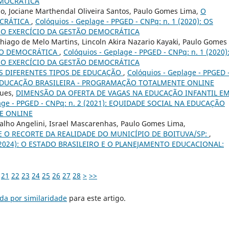
EMOCRÁTICA
lo, Jociane Marthendal Oliveira Santos, Paulo Gomes Lima,
O
OCRÁTICA
,
Colóquios - Geplage - PPGED - CNPq: n. 1 (2020): OS
 O EXERCÍCIO DA GESTÃO DEMOCRÁTICA
iago de Melo Martins, Lincoln Akira Nazario Kayaki, Paulo Gomes
ÃO DEMOCRÁTICA
,
Colóquios - Geplage - PPGED - CNPq: n. 1 (2020)
 O EXERCÍCIO DA GESTÃO DEMOCRÁTICA
S DIFERENTES TIPOS DE EDUCAÇÃO
,
Colóquios - Geplage - PPGED 
A EDUCAÇÃO BRASILEIRA - PROGRAMAÇÃO TOTALMENTE ONLINE
gues,
DIMENSÃO DA OFERTA DE VAGAS NA EDUCAÇÃO INFANTIL E
lage - PPGED - CNPq: n. 2 (2021): EQUIDADE SOCIAL NA EDUCAÇÃO
E ONLINE
alho Angelini, Israel Mascarenhas, Paulo Gomes Lima,
 O RECORTE DA REALIDADE DO MUNICÍPIO DE BOITUVA/SP:
,
 5 (2024): O ESTADO BRASILEIRO E O PLANEJAMENTO EDUCACIONAL:
21
22
23
24
25
26
27
28
>
>>
da por similaridade
para este artigo.