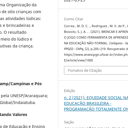
uma Organização da
o de oito crianças com
s atividades lúdicas:
Como Citar
s e brincadeiras e
Correa , M. D. C. ., Rodrigues , M. V. de P.,
o. O resultado
Boscolo, S. J. A. . . (2021). BRINCAR E APRE
O JOGO COMO FERRAMENTA DE APRENDI
meio do lúdico e
NA EDUCAÇÃO NÃO FORMAL.
Colóquios - G
utivas da criança.
PPGED - CNPq
, (2), p.205–219. Recuperado 
https://www.anaiscpge.ufscar.br/index.p
E/article/view/1000
Fomatos de Citação
camp/Campinas e Pós
Edição
a pela UNESP/Araraquara;
n. 2 (2021): EQUIDADE SOCIAL N
Global/Indaiatuba.
EDUCAÇÃO BRASILEIRA -
PROGRAMAÇÃO TOTALMENTE ON
tando Valores
Seção
o de Educação e Ensino