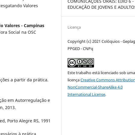
COMUNICAÇÕES ORAIS: EIXO 6 -
Resgatando Valores
EDUCAÇÃO DE JOVENS E ADULTO
o Valores - Campinas
Licença
ora Social na OSC
Copyright (c) 2021 Colóquios - Geplag
PPGED - CNPq
Este trabalho está licenciado sob um
ções a partir da prática.
licença
Creative Commons Attribution
NonCommercial-ShareAlike 4.0
International License
.
nção em Autorregulação e
n, 2013.
ed, Porto Alegre RS, 1991
essários à prática