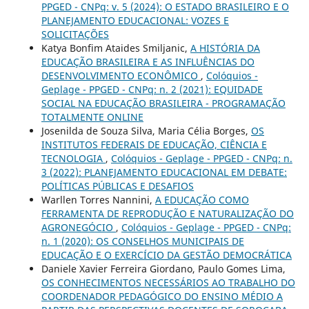
PPGED - CNPq: v. 5 (2024): O ESTADO BRASILEIRO E O
PLANEJAMENTO EDUCACIONAL: VOZES E
SOLICITAÇÕES
Katya Bonfim Ataides Smiljanic,
A HISTÓRIA DA
EDUCAÇÃO BRASILEIRA E AS INFLUÊNCIAS DO
DESENVOLVIMENTO ECONÔMICO
,
Colóquios -
Geplage - PPGED - CNPq: n. 2 (2021): EQUIDADE
SOCIAL NA EDUCAÇÃO BRASILEIRA - PROGRAMAÇÃO
TOTALMENTE ONLINE
Josenilda de Souza Silva, Maria Célia Borges,
OS
INSTITUTOS FEDERAIS DE EDUCAÇÃO, CIÊNCIA E
TECNOLOGIA
,
Colóquios - Geplage - PPGED - CNPq: n.
3 (2022): PLANEJAMENTO EDUCACIONAL EM DEBATE:
POLÍTICAS PÚBLICAS E DESAFIOS
Warllen Torres Nannini,
A EDUCAÇÃO COMO
FERRAMENTA DE REPRODUÇÃO E NATURALIZAÇÃO DO
AGRONEGÓCIO
,
Colóquios - Geplage - PPGED - CNPq:
n. 1 (2020): OS CONSELHOS MUNICIPAIS DE
EDUCAÇÃO E O EXERCÍCIO DA GESTÃO DEMOCRÁTICA
Daniele Xavier Ferreira Giordano, Paulo Gomes Lima,
OS CONHECIMENTOS NECESSÁRIOS AO TRABALHO DO
COORDENADOR PEDAGÓGICO DO ENSINO MÉDIO A