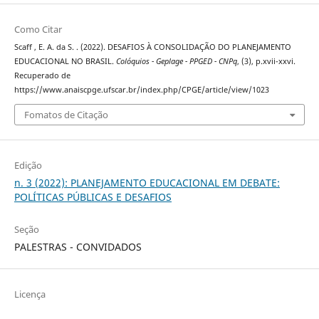
Como Citar
Scaff , E. A. da S. . (2022). DESAFIOS À CONSOLIDAÇÃO DO PLANEJAMENTO
EDUCACIONAL NO BRASIL.
Colóquios - Geplage - PPGED - CNPq
, (3), p.xvii-xxvi.
Recuperado de
https://www.anaiscpge.ufscar.br/index.php/CPGE/article/view/1023
Fomatos de Citação
Edição
n. 3 (2022): PLANEJAMENTO EDUCACIONAL EM DEBATE:
POLÍTICAS PÚBLICAS E DESAFIOS
Seção
PALESTRAS - CONVIDADOS
Licença