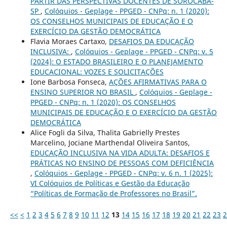
PARTIR DAS PERSPECTIVAS DOCENTES DE SOROCABA-
SP
,
Colóquios - Geplage - PPGED - CNPq: n. 1 (2020):
OS CONSELHOS MUNICIPAIS DE EDUCAÇÃO E O
EXERCÍCIO DA GESTÃO DEMOCRÁTICA
Flavia Moraes Cartaxo,
DESAFIOS DA EDUCAÇÃO
INCLUSIVA:
,
Colóquios - Geplage - PPGED - CNPq: v. 5
(2024): O ESTADO BRASILEIRO E O PLANEJAMENTO
EDUCACIONAL: VOZES E SOLICITAÇÕES
Ione Barbosa Fonseca,
AÇÕES AFIRMATIVAS PARA O
ENSINO SUPERIOR NO BRASIL
,
Colóquios - Geplage -
PPGED - CNPq: n. 1 (2020): OS CONSELHOS
MUNICIPAIS DE EDUCAÇÃO E O EXERCÍCIO DA GESTÃO
DEMOCRÁTICA
Alice Fogli da Silva, Thalita Gabrielly Prestes
Marcelino, Jociane Marthendal Oliveira Santos,
EDUCAÇÃO INCLUSIVA NA VIDA ADULTA: DESAFIOS E
PRÁTICAS NO ENSINO DE PESSOAS COM DEFICIÊNCIA
,
Colóquios - Geplage - PPGED - CNPq: v. 6 n. 1 (2025):
VI Colóquios de Políticas e Gestão da Educação
“Políticas de Formação de Professores no Brasil”.
<<
<
1
2
3
4
5
6
7
8
9
10
11
12
13
14
15
16
17
18
19
20
21
22
23
2