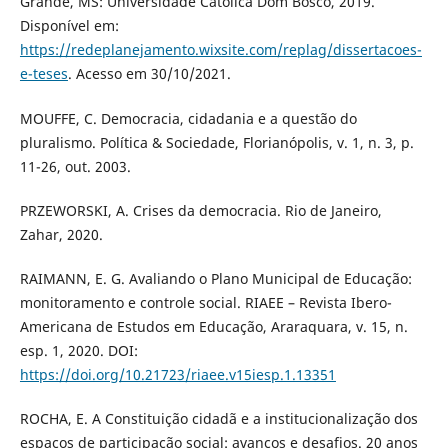
Grande, MS: Universidade Católica Dom Bosco, 2019.
Disponível em:
https://redeplanejamento.wixsite.com/replag/dissertacoes-
e-teses
. Acesso em 30/10/2021.
MOUFFE, C. Democracia, cidadania e a questão do
pluralismo. Política & Sociedade, Florianópolis, v. 1, n. 3, p.
11-26, out. 2003.
PRZEWORSKI, A. Crises da democracia. Rio de Janeiro,
Zahar, 2020.
RAIMANN, E. G. Avaliando o Plano Municipal de Educação:
monitoramento e controle social. RIAEE – Revista Ibero-
Americana de Estudos em Educação, Araraquara, v. 15, n.
esp. 1, 2020. DOI:
https://doi.org/10.21723/riaee.v15iesp.1.13351
ROCHA, E. A Constituição cidadã e a institucionalização dos
espaços de participação social: avanços e desafios. 20 anos