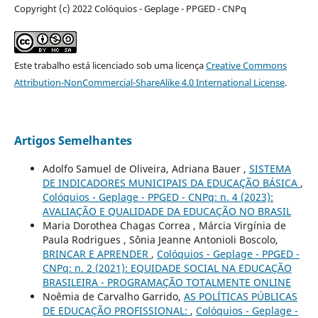
Copyright (c) 2022 Colóquios - Geplage - PPGED - CNPq
Este trabalho está licenciado sob uma licença
Creative Commons
Attribution-NonCommercial-ShareAlike 4.0 International License
.
Artigos Semelhantes
Adolfo Samuel de Oliveira, Adriana Bauer ,
SISTEMA
DE INDICADORES MUNICIPAIS DA EDUCAÇÃO BÁSICA
,
Colóquios - Geplage - PPGED - CNPq: n. 4 (2023):
AVALIAÇÃO E QUALIDADE DA EDUCAÇÃO NO BRASIL
Maria Dorothea Chagas Correa , Márcia Virgínia de
Paula Rodrigues , Sônia Jeanne Antonioli Boscolo,
BRINCAR E APRENDER
,
Colóquios - Geplage - PPGED -
CNPq: n. 2 (2021): EQUIDADE SOCIAL NA EDUCAÇÃO
BRASILEIRA - PROGRAMAÇÃO TOTALMENTE ONLINE
Noêmia de Carvalho Garrido,
AS POLÍTICAS PÚBLICAS
DE EDUCAÇÃO PROFISSIONAL:
,
Colóquios - Geplage -