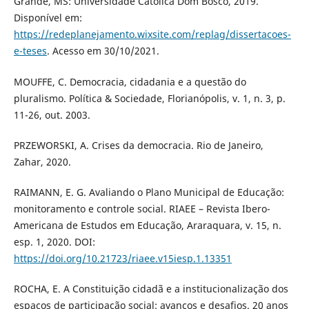
Grande, MS: Universidade Católica Dom Bosco, 2019.
Disponível em:
https://redeplanejamento.wixsite.com/replag/dissertacoes-
e-teses
. Acesso em 30/10/2021.
MOUFFE, C. Democracia, cidadania e a questão do
pluralismo. Política & Sociedade, Florianópolis, v. 1, n. 3, p.
11-26, out. 2003.
PRZEWORSKI, A. Crises da democracia. Rio de Janeiro,
Zahar, 2020.
RAIMANN, E. G. Avaliando o Plano Municipal de Educação:
monitoramento e controle social. RIAEE – Revista Ibero-
Americana de Estudos em Educação, Araraquara, v. 15, n.
esp. 1, 2020. DOI:
https://doi.org/10.21723/riaee.v15iesp.1.13351
ROCHA, E. A Constituição cidadã e a institucionalização dos
espaços de participação social: avanços e desafios. 20 anos