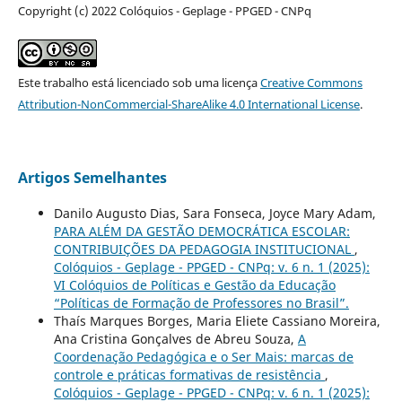
Copyright (c) 2022 Colóquios - Geplage - PPGED - CNPq
Este trabalho está licenciado sob uma licença
Creative Commons
Attribution-NonCommercial-ShareAlike 4.0 International License
.
Artigos Semelhantes
Danilo Augusto Dias, Sara Fonseca, Joyce Mary Adam,
PARA ALÉM DA GESTÃO DEMOCRÁTICA ESCOLAR:
CONTRIBUIÇÕES DA PEDAGOGIA INSTITUCIONAL
,
Colóquios - Geplage - PPGED - CNPq: v. 6 n. 1 (2025):
VI Colóquios de Políticas e Gestão da Educação
“Políticas de Formação de Professores no Brasil”.
Thaís Marques Borges, Maria Eliete Cassiano Moreira,
Ana Cristina Gonçalves de Abreu Souza,
A
Coordenação Pedagógica e o Ser Mais: marcas de
controle e práticas formativas de resistência
,
Colóquios - Geplage - PPGED - CNPq: v. 6 n. 1 (2025):