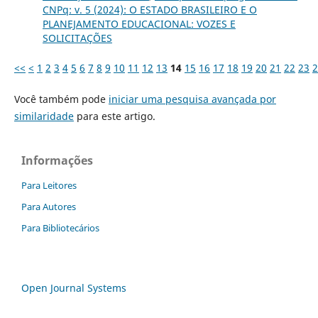
CNPq: v. 5 (2024): O ESTADO BRASILEIRO E O
PLANEJAMENTO EDUCACIONAL: VOZES E
SOLICITAÇÕES
<<
<
1
2
3
4
5
6
7
8
9
10
11
12
13
14
15
16
17
18
19
20
21
22
23
2
Você também pode
iniciar uma pesquisa avançada por
similaridade
para este artigo.
Informações
Para Leitores
Para Autores
Para Bibliotecários
Open Journal Systems