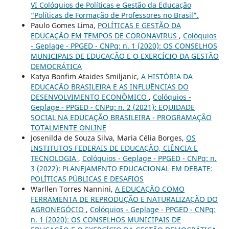
VI Colóquios de Políticas e Gestão da Educação
“Políticas de Formação de Professores no Brasil”.
Paulo Gomes Lima,
POLÍTICAS E GESTÃO DA
EDUCAÇÃO EM TEMPOS DE CORONAVIRUS
,
Colóquios
- Geplage - PPGED - CNPq: n. 1 (2020): OS CONSELHOS
MUNICIPAIS DE EDUCAÇÃO E O EXERCÍCIO DA GESTÃO
DEMOCRÁTICA
Katya Bonfim Ataides Smiljanic,
A HISTÓRIA DA
EDUCAÇÃO BRASILEIRA E AS INFLUÊNCIAS DO
DESENVOLVIMENTO ECONÔMICO
,
Colóquios -
Geplage - PPGED - CNPq: n. 2 (2021): EQUIDADE
SOCIAL NA EDUCAÇÃO BRASILEIRA - PROGRAMAÇÃO
TOTALMENTE ONLINE
Josenilda de Souza Silva, Maria Célia Borges,
OS
INSTITUTOS FEDERAIS DE EDUCAÇÃO, CIÊNCIA E
TECNOLOGIA
,
Colóquios - Geplage - PPGED - CNPq: n.
3 (2022): PLANEJAMENTO EDUCACIONAL EM DEBATE:
POLÍTICAS PÚBLICAS E DESAFIOS
Warllen Torres Nannini,
A EDUCAÇÃO COMO
FERRAMENTA DE REPRODUÇÃO E NATURALIZAÇÃO DO
AGRONEGÓCIO
,
Colóquios - Geplage - PPGED - CNPq:
n. 1 (2020): OS CONSELHOS MUNICIPAIS DE