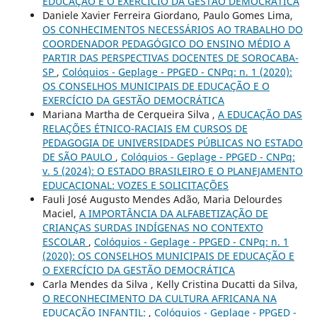
EDUCAÇÃO E O EXERCÍCIO DA GESTÃO DEMOCRÁTICA
Daniele Xavier Ferreira Giordano, Paulo Gomes Lima,
OS CONHECIMENTOS NECESSÁRIOS AO TRABALHO DO
COORDENADOR PEDAGÓGICO DO ENSINO MÉDIO A
PARTIR DAS PERSPECTIVAS DOCENTES DE SOROCABA-
SP
,
Colóquios - Geplage - PPGED - CNPq: n. 1 (2020):
OS CONSELHOS MUNICIPAIS DE EDUCAÇÃO E O
EXERCÍCIO DA GESTÃO DEMOCRÁTICA
Mariana Martha de Cerqueira Silva ,
A EDUCAÇÃO DAS
RELAÇÕES ÉTNICO-RACIAIS EM CURSOS DE
PEDAGOGIA DE UNIVERSIDADES PÚBLICAS NO ESTADO
DE SÃO PAULO
,
Colóquios - Geplage - PPGED - CNPq:
v. 5 (2024): O ESTADO BRASILEIRO E O PLANEJAMENTO
EDUCACIONAL: VOZES E SOLICITAÇÕES
Fauli José Augusto Mendes Adão, Maria Delourdes
Maciel,
A IMPORTÂNCIA DA ALFABETIZAÇÃO DE
CRIANÇAS SURDAS INDÍGENAS NO CONTEXTO
ESCOLAR
,
Colóquios - Geplage - PPGED - CNPq: n. 1
(2020): OS CONSELHOS MUNICIPAIS DE EDUCAÇÃO E
O EXERCÍCIO DA GESTÃO DEMOCRÁTICA
Carla Mendes da Silva , Kelly Cristina Ducatti da Silva,
O RECONHECIMENTO DA CULTURA AFRICANA NA
EDUCAÇÃO INFANTIL:
,
Colóquios - Geplage - PPGED -