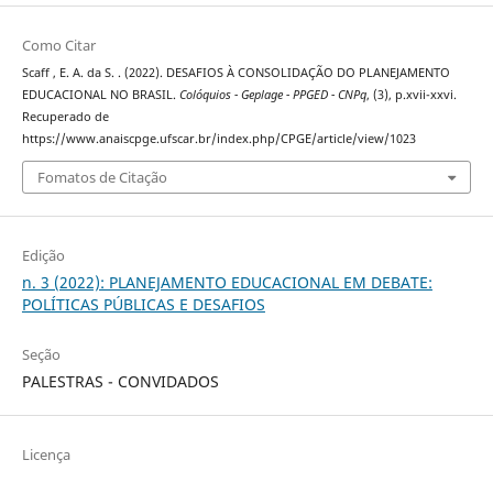
Como Citar
Scaff , E. A. da S. . (2022). DESAFIOS À CONSOLIDAÇÃO DO PLANEJAMENTO
EDUCACIONAL NO BRASIL.
Colóquios - Geplage - PPGED - CNPq
, (3), p.xvii-xxvi.
Recuperado de
https://www.anaiscpge.ufscar.br/index.php/CPGE/article/view/1023
Fomatos de Citação
Edição
n. 3 (2022): PLANEJAMENTO EDUCACIONAL EM DEBATE:
POLÍTICAS PÚBLICAS E DESAFIOS
Seção
PALESTRAS - CONVIDADOS
Licença