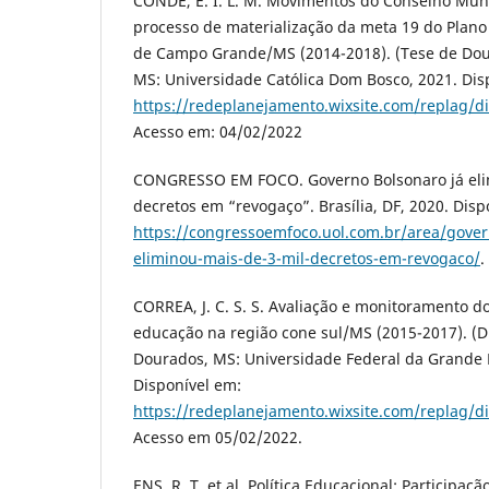
CONDE, E. I. L. M. Movimentos do Conselho Mun
processo de materialização da meta 19 do Plan
de Campo Grande/MS (2014-2018). (Tese de Do
MS: Universidade Católica Dom Bosco, 2021. Dis
https://redeplanejamento.wixsite.com/replag/di
Acesso em: 04/02/2022
CONGRESSO EM FOCO. Governo Bolsonaro já eli
decretos em “revogaço”. Brasília, DF, 2020. Dis
https://congressoemfoco.uol.com.br/area/gover
eliminou-mais-de-3-mil-decretos-em-revogaco/
.
CORREA, J. C. S. S. Avaliação e monitoramento d
educação na região cone sul/MS (2015-2017). (D
Dourados, MS: Universidade Federal da Grande 
Disponível em:
https://redeplanejamento.wixsite.com/replag/di
Acesso em 05/02/2022.
ENS, R. T. et al. Política Educacional: Participa