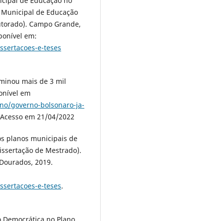
icipal de Educação no
o Municipal de Educação
utorado). Campo Grande,
ponível em:
ssertacoes-e-teses
minou mais de 3 mil
ponível em
no/governo-bolsonaro-ja-
 Acesso em 21/04/2022
os planos municipais de
issertação de Mestrado).
Dourados, 2019.
ssertacoes-e-teses
.
ção Democrática no Plano