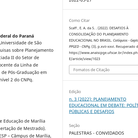
Como Citar
Scaff , E. A. da S. . (2022). DESAFIOS À
CONSOLIDAÇÃO DO PLANEJAMENTO
deral do Paraná
EDUCACIONAL NO BRASIL.
Colóquios - Gepla
Universidade de São
PPGED - CNPq
, (3), p.xvii-xxvi. Recuperado 
uisas sobre Planejamento
https://www.anaiscpge.ufscar.br/index.p
iada II do Setor de
E/article/view/1023
ocente da Linha de
Fomatos de Citação
a de Pós-Graduação em
nível 2 do CNPq.
Edição
n. 3 (2022): PLANEJAMENTO
EDUCACIONAL EM DEBATE: POLÍ
PÚBLICAS E DESAFIOS
de Educação de Marília
Seção
sertação de Mestrado).
PALESTRAS - CONVIDADOS
NESP – Câmpus de Marília,