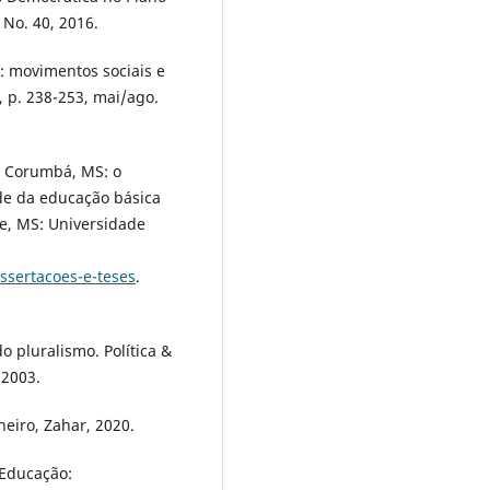
 No. 40, 2016.
l: movimentos sociais e
4, p. 238-253, mai/ago.
e Corumbá, MS: o
de da educação básica
e, MS: Universidade
ssertacoes-e-teses
.
 pluralismo. Política &
 2003.
eiro, Zahar, 2020.
 Educação: