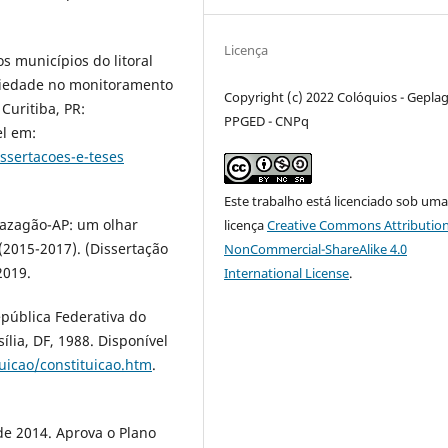
Licença
s municípios do litoral
ociedade no monitoramento
Copyright (c) 2022 Colóquios - Geplag
Curitiba, PR:
PPGED - CNPq
el em:
ssertacoes-e-teses
Este trabalho está licenciado sob um
azagão-AP: um olhar
licença
Creative Commons Attribution
(2015-2017). (Dissertação
NonCommercial-ShareAlike 4.0
2019.
International License
.
epública Federativa do
sília, DF, 1988. Disponível
tuicao/constituicao.htm
.
 de 2014. Aprova o Plano