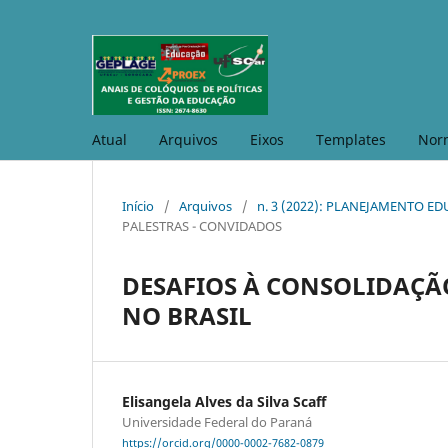
Atual
Arquivos
Eixos
Templates
Nor
Início
/
Arquivos
/
n. 3 (2022): PLANEJAMENTO E
PALESTRAS - CONVIDADOS
DESAFIOS À CONSOLIDAÇ
NO BRASIL
Elisangela Alves da Silva Scaff
Universidade Federal do Paraná
https://orcid.org/0000-0002-7682-0879