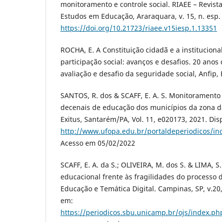
monitoramento e controle social. RIAEE – Revis
Estudos em Educação, Araraquara, v. 15, n. esp. 
https://doi.org/10.21723/riaee.v15iesp.1.13351
ROCHA, E. A Constituição cidadã e a institucion
participação social: avanços e desafios. 20 anos 
avaliação e desafio da seguridade social, Anfip, B
SANTOS, R. dos & SCAFF, E. A. S. Monitoramento 
decenais de educação dos municípios da zona d
Exitus, Santarém/PA, Vol. 11, e020173, 2021. Dis
http://www.ufopa.edu.br/portaldeperiodicos/ind
Acesso em 05/02/2022
SCAFF, E. A. da S.; OLIVEIRA, M. dos S. & LIMA, 
educacional frente às fragilidades do processo d
Educação e Temática Digital. Campinas, SP, v.20,
em:
https://periodicos.sbu.unicamp.br/ojs/index.ph