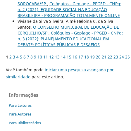
SOROCABA/SP
,
Colóquios - Geplage - PPGED - CNPq:
n. 2 (2021): EQUIDADE SOCIAL NA EDUCAÇÃO
BRASILEIRA - PROGRAMAÇÃO TOTALMENTE ONLINE
Viviane da Silva Silveira, Aimê Heloina C. da Silva
Santos,
O CONSELHO MUNICIPAL DE EDUCAÇÃO DE
CERQUILHO/SP
,
Colóquios - Geplage - PPGED - CNPq:
n. 3 (2022): PLANEJAMENTO EDUCACIONAL EM
DEBATE: POLÍTICAS PÚBLICAS E DESAFIOS
1
2
3
4
5
6
7
8
9
10
11
12
13
14
15
16
17
18
19
20
21
22
23
24
25
Você também pode
iniciar uma pesquisa avançada por
similaridade
para este artigo.
Informações
Para Leitores
Para Autores
Para Bibliotecários