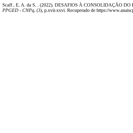
Scaff , E. A. da S. . (2022). DESAFIOS À CONSOLIDAÇ
PPGED - CNPq
, (3), p.xvii-xxvi. Recuperado de https://www.anais