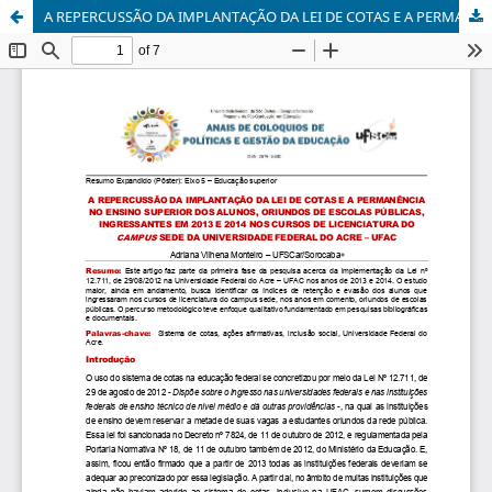
A REPERCUSSÃO DA IMPLANTAÇÃO DA LEI DE COTAS E A PERMANÊNCIA NO ENSINO SUPERIOR DOS ALUNOS, ORIUNDOS DE ESCOLAS PÚBLICAS, INGRESSANTES EM 2013 E 2014 NOS CURSOS DE LICENCIATURA DO CAMPUS SEDE DA UNIVERSIDADE FEDERAL DO ACRE – UFAC