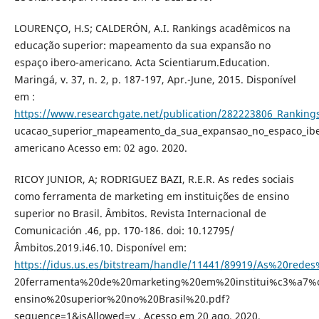
LOURENÇO, H.S; CALDERÓN, A.I. Rankings acadêmicos na
educação superior: mapeamento da sua expansão no
espaço ibero-americano. Acta Scientiarum.Education.
Maringá, v. 37, n. 2, p. 187-197, Apr.-June, 2015. Disponível
em :
https://www.researchgate.net/publication/282223806_Rankin
ucacao_superior_mapeamento_da_sua_expansao_no_espaco_ibe
americano Acesso em: 02 ago. 2020.
RICOY JUNIOR, A; RODRIGUEZ BAZI, R.E.R. As redes sociais
como ferramenta de marketing em instituições de ensino
superior no Brasil. Âmbitos. Revista Internacional de
Comunicación .46, pp. 170-186. doi: 10.12795/
Âmbitos.2019.i46.10. Disponível em:
https://idus.us.es/bitstream/handle/11441/89919/As%20red
20ferramenta%20de%20marketing%20em%20institui%c3%a7
ensino%20superior%20no%20Brasil%20.pdf?
sequence=1&isAllowed=y . Acesso em 20 ago. 2020.