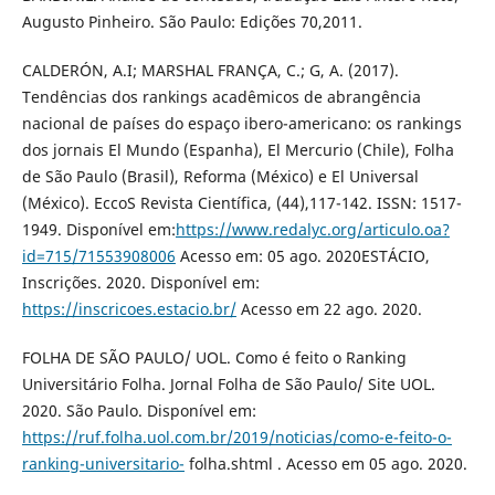
Augusto Pinheiro. São Paulo: Edições 70,2011.
CALDERÓN, A.I; MARSHAL FRANÇA, C.; G, A. (2017).
Tendências dos rankings acadêmicos de abrangência
nacional de países do espaço ibero-americano: os rankings
dos jornais El Mundo (Espanha), El Mercurio (Chile), Folha
de São Paulo (Brasil), Reforma (México) e El Universal
(México). EccoS Revista Científica, (44),117-142. ISSN: 1517-
1949. Disponível em:
https://www.redalyc.org/articulo.oa?
id=715/71553908006
Acesso em: 05 ago. 2020ESTÁCIO,
Inscrições. 2020. Disponível em:
https://inscricoes.estacio.br/
Acesso em 22 ago. 2020.
FOLHA DE SÃO PAULO/ UOL. Como é feito o Ranking
Universitário Folha. Jornal Folha de São Paulo/ Site UOL.
2020. São Paulo. Disponível em:
https://ruf.folha.uol.com.br/2019/noticias/como-e-feito-o-
ranking-universitario-
folha.shtml . Acesso em 05 ago. 2020.