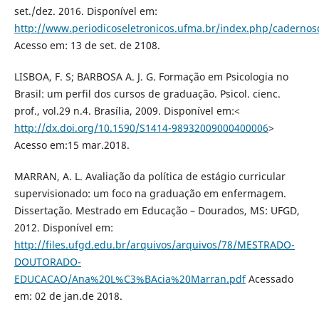
set./dez. 2016. Disponível em:
http://www.periodicoseletronicos.ufma.br/index.php/cadernos
Acesso em: 13 de set. de 2108.
LISBOA, F. S; BARBOSA A. J. G. Formação em Psicologia no
Brasil: um perfil dos cursos de graduação. Psicol. cienc.
prof., vol.29 n.4. Brasília, 2009. Disponível em:<
http://dx.doi.org/10.1590/S1414-98932009000400006
>
Acesso em:15 mar.2018.
MARRAN, A. L. Avaliação da política de estágio curricular
supervisionado: um foco na graduação em enfermagem.
Dissertação. Mestrado em Educação – Dourados, MS: UFGD,
2012. Disponível em:
http://files.ufgd.edu.br/arquivos/arquivos/78/MESTRADO-
DOUTORADO-
EDUCACAO/Ana%20L%C3%BAcia%20Marran.pdf
Acessado
em: 02 de jan.de 2018.