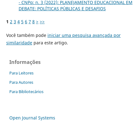
- CNPq: n. 3 (2022): PLANEJAMENTO EDUCACIONAL EM
DEBATE: POLÍTICAS PÚBLICAS E DESAFIOS
1
2
3
4
5
6
7
8
>
>>
Você também pode
iniciar uma pesquisa avançada por
similaridade
para este artigo.
Informações
Para Leitores
Para Autores
Para Bibliotecários
Open Journal Systems