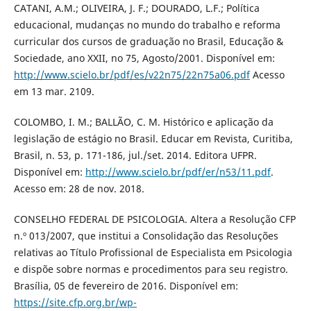
CATANI, A.M.; OLIVEIRA, J. F.; DOURADO, L.F.; Política
educacional, mudanças no mundo do trabalho e reforma
curricular dos cursos de graduação no Brasil, Educação &
Sociedade, ano XXII, no 75, Agosto/2001. Disponível em:
http://www.scielo.br/pdf/es/v22n75/22n75a06.pdf
Acesso
em 13 mar. 2109.
COLOMBO, I. M.; BALLÃO, C. M. Histórico e aplicação da
legislação de estágio no Brasil. Educar em Revista, Curitiba,
Brasil, n. 53, p. 171-186, jul./set. 2014. Editora UFPR.
Disponível em:
http://www.scielo.br/pdf/er/n53/11.pdf
.
Acesso em: 28 de nov. 2018.
CONSELHO FEDERAL DE PSICOLOGIA. Altera a Resolução CFP
n.º 013/2007, que institui a Consolidação das Resoluções
relativas ao Título Profissional de Especialista em Psicologia
e dispõe sobre normas e procedimentos para seu registro.
Brasília, 05 de fevereiro de 2016. Disponível em:
https://site.cfp.org.br/wp-