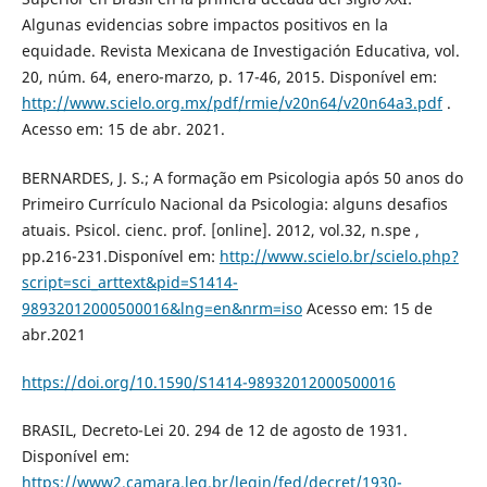
Algunas evidencias sobre impactos positivos en la
equidade. Revista Mexicana de Investigación Educativa, vol.
20, núm. 64, enero-marzo, p. 17-46, 2015. Disponível em:
http://www.scielo.org.mx/pdf/rmie/v20n64/v20n64a3.pdf
.
Acesso em: 15 de abr. 2021.
BERNARDES, J. S.; A formação em Psicologia após 50 anos do
Primeiro Currículo Nacional da Psicologia: alguns desafios
atuais. Psicol. cienc. prof. [online]. 2012, vol.32, n.spe ,
pp.216-231.Disponível em:
http://www.scielo.br/scielo.php?
script=sci_arttext&pid=S1414-
98932012000500016&lng=en&nrm=iso
Acesso em: 15 de
abr.2021
https://doi.org/10.1590/S1414-98932012000500016
BRASIL, Decreto-Lei 20. 294 de 12 de agosto de 1931.
Disponível em:
https://www2.camara.leg.br/legin/fed/decret/1930-