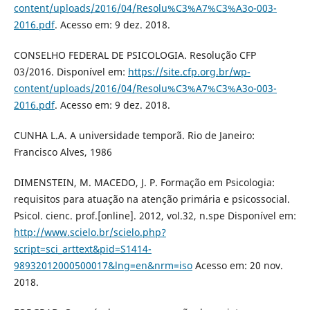
content/uploads/2016/04/Resolu%C3%A7%C3%A3o-003-
2016.pdf
. Acesso em: 9 dez. 2018.
CONSELHO FEDERAL DE PSICOLOGIA. Resolução CFP
03/2016. Disponível em:
https://site.cfp.org.br/wp-
content/uploads/2016/04/Resolu%C3%A7%C3%A3o-003-
2016.pdf
. Acesso em: 9 dez. 2018.
CUNHA L.A. A universidade temporã. Rio de Janeiro:
Francisco Alves, 1986
DIMENSTEIN, M. MACEDO, J. P. Formação em Psicologia:
requisitos para atuação na atenção primária e psicossocial.
Psicol. cienc. prof.[online]. 2012, vol.32, n.spe Disponível em:
http://www.scielo.br/scielo.php?
script=sci_arttext&pid=S1414-
98932012000500017&lng=en&nrm=iso
Acesso em: 20 nov.
2018.