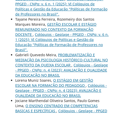
PPGED - CNPq: v. 6 n. 1 (2025): VI Colóquios de
Políticas e Gestão da Educação “Políticas de Formação
de Professores no Brasil”.
Tayane Pereira Ferreira, Rozemeiry dos Santos
Marques Moreira,
GESTÃO ESCOLAR E ESTÁGIO
REMUNERADO NO CONTEXTO DA FORMAÇÃO
DOCENTE
,
Colóquios - Geplage - PPGED - CNPq: v. 6 n.
1 (2025): VI Colóquios de Políticas e Gestão da
Educação “Políticas de Formação de Professores no
Brasil”.
Gabrieli Quevedo Meira,
PROBLEMATIZAÇÃO E
MEDIAÇÃO DA PSICOLOGIA HISTÓRICO-CULTURAL NO
CONTEXTO DA QUEIXA ESCOLAR
,
Colóquios - Geplage
- PPGED - CNPq: n. 4 (2023): AVALIAÇÃO E QUALIDADE
DA EDUCAÇÃO NO BRASIL
Lorena Muniz Soares,
O ESTÁGIO EM GESTÃO
ESCOLAR NA FORMAÇÃO DO PEDAGOGO
,
Colóquios -
Geplage - PPGED - CNPq: n. 4 (2023): AVALIAÇÃO E
QUALIDADE DA EDUCAÇÃO NO BRASIL
Jociane Marthendal Oliveira Santos, Paulo Gomes
Lima,
O ENSINO CENTRADO EM COMPETENCIAS
BASICAS E ESPECÍFICAS
,
Colóquios - Geplage - PPGED