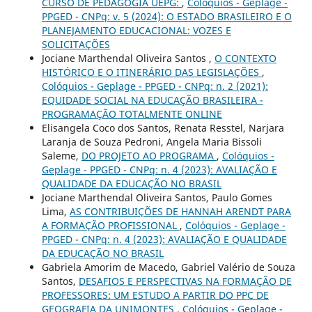
CURSO DE PEDAGOGIA UEPG:
,
Colóquios - Geplage -
PPGED - CNPq: v. 5 (2024): O ESTADO BRASILEIRO E O
PLANEJAMENTO EDUCACIONAL: VOZES E
SOLICITAÇÕES
Jociane Marthendal Oliveira Santos ,
O CONTEXTO
HISTÓRICO E O ITINERÁRIO DAS LEGISLAÇÕES
,
Colóquios - Geplage - PPGED - CNPq: n. 2 (2021):
EQUIDADE SOCIAL NA EDUCAÇÃO BRASILEIRA -
PROGRAMAÇÃO TOTALMENTE ONLINE
Elisangela Coco dos Santos, Renata Resstel, Narjara
Laranja de Souza Pedroni, Angela Maria Bissoli
Saleme,
DO PROJETO AO PROGRAMA
,
Colóquios -
Geplage - PPGED - CNPq: n. 4 (2023): AVALIAÇÃO E
QUALIDADE DA EDUCAÇÃO NO BRASIL
Jociane Marthendal Oliveira Santos, Paulo Gomes
Lima,
AS CONTRIBUIÇÕES DE HANNAH ARENDT PARA
A FORMAÇÃO PROFISSIONAL
,
Colóquios - Geplage -
PPGED - CNPq: n. 4 (2023): AVALIAÇÃO E QUALIDADE
DA EDUCAÇÃO NO BRASIL
Gabriela Amorim de Macedo, Gabriel Valério de Souza
Santos,
DESAFIOS E PERSPECTIVAS NA FORMAÇÃO DE
PROFESSORES: UM ESTUDO A PARTIR DO PPC DE
GEOGRAFIA DA UNIMONTES
,
Colóquios - Geplage -