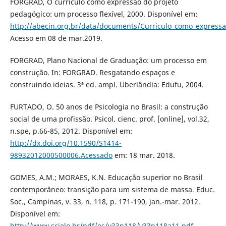
FORGRAD, O currículo como expressão do projeto
pedagógico: um processo flexível, 2000. Disponível em:
http://abecin.org.br/data/documents/Curriculo_como_expressa
Acesso em 08 de mar.2019.
FORGRAD, Plano Nacional de Graduação: um processo em
construção. In: FORGRAD. Resgatando espaços e
construindo ideias. 3ª ed. ampl. Uberlândia: Edufu, 2004.
FURTADO, O. 50 anos de Psicologia no Brasil: a construção
social de uma profissão. Psicol. cienc. prof. [online], vol.32,
n.spe, p.66-85, 2012. Disponível em:
http://dx.doi.org/10.1590/S1414-
98932012000500006.Acessado
em: 18 mar. 2018.
GOMES, A.M.; MORAES, K.N. Educação superior no Brasil
contemporâneo: transição para um sistema de massa. Educ.
Soc., Campinas, v. 33, n. 118, p. 171-190, jan.-mar. 2012.
Disponível em:
http://www.scielo.br/pdf/es/v33n118/v33n118a11.pdf
.