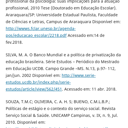
profissional da psicologia: suas implicações para a atuação
profissional, 2010 Tese (Doutorado em Educação Escolar).
Araraquara/SP: Universidade Estadual Paulista, Faculdade
de Ciências e Letras, Campus de Araraquara Disponível em:
http://wwws.fclar.unesp.br/agenda-
pos/educacao_escolar/2218.pdf
Acessado em:14 de
fev.2018.
SILVA, M. A. O Banco Mundial e a política de privatização da
educação brasileira. Série Estudos – Periódico do Mestrado
em Educação UCDB. Campo Grande –MS. N.13, p.97- 112,
jan/jun. 2002 Disponível em:
http://www.serie-
estudos.ucdb.br/index.php/serie-
estudos/article/view/562/451
. Acessado em: 11 abr. 2018.
SOUZA, T.M.C; OLIVEIRA, C. A. H. S; BUENO, C.M.L.B.P.;
Políticas de estágio e o contexto do serviço social. Revista
Serviço Social & Saúde. UNICAMP Campinas, v. IX, n. 9, Jul.
2010. Disponível em: