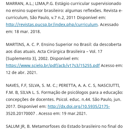
MARRAN, A.L.; LIMA,P.G. Estágio curricular supervisionado
no ensino superior brasileiro: algumas reflexões. Revista e-
curriculum, São Paulo, v.7 n.2, 2011 Disponível em:
http://revistas.pucsp.br/index.php/curriculum
. Acessado
em: 18 mar. 2018.
MARTINS, A. C. P. Ensino Superior no Brasil: da descoberta
aos dias atuais. Acta Cirúrgica Brasileira – Vol. 17
(Suplemento 3), 2002. Disponível em:
https://www.scielo.br/pdf/acb/v17s3/15255.pdf
Acesso em:
12 de abr. 2021.
NAVES, F.F, SILVA, S. M. C.; PERETTA, A. A. C. S, NASCIUTTI,
F.M. B, SILVA L. S. Formação de psicólogos para a educação:
concepções de docentes. Psicol. educ. n.44. São Paulo, jun.
2017. Disponível em:
http://dx.doi.org/10.5935/2175-
3520.20170007 . Acesso em: 19 mar.2021.
SALUM JR, B. Metamorfoses do Estado brasileiro no final do