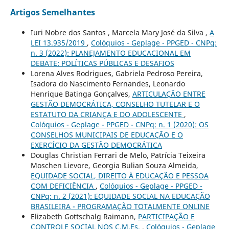
Artigos Semelhantes
Iuri Nobre dos Santos , Marcela Mary José da Silva ,
A
LEI 13.935/2019
,
Colóquios - Geplage - PPGED - CNPq:
n. 3 (2022): PLANEJAMENTO EDUCACIONAL EM
DEBATE: POLÍTICAS PÚBLICAS E DESAFIOS
Lorena Alves Rodrigues, Gabriela Pedroso Pereira,
Isadora do Nascimento Fernandes, Leonardo
Henrique Batinga Gonçalves,
ARTICULAÇÃO ENTRE
GESTÃO DEMOCRÁTICA, CONSELHO TUTELAR E O
ESTATUTO DA CRIANÇA E DO ADOLESCENTE
,
Colóquios - Geplage - PPGED - CNPq: n. 1 (2020): OS
CONSELHOS MUNICIPAIS DE EDUCAÇÃO E O
EXERCÍCIO DA GESTÃO DEMOCRÁTICA
Douglas Christian Ferrari de Melo, Patrícia Teixeira
Moschen Lievore, Georgia Bulian Souza Almeida,
EQUIDADE SOCIAL, DIREITO À EDUCAÇÃO E PESSOA
COM DEFICIÊNCIA
,
Colóquios - Geplage - PPGED -
CNPq: n. 2 (2021): EQUIDADE SOCIAL NA EDUCAÇÃO
BRASILEIRA - PROGRAMAÇÃO TOTALMENTE ONLINE
Elizabeth Gottschalg Raimann,
PARTICIPAÇÃO E
CONTROLE SOCIAL NOS C.M.Es.
,
Colóquios - Geplage