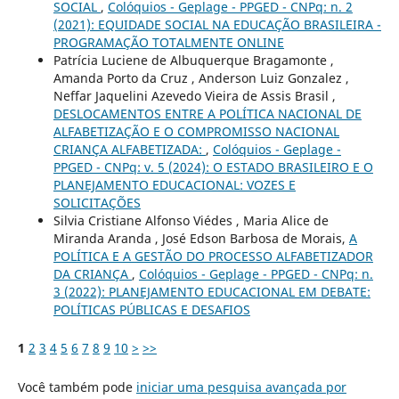
SOCIAL
,
Colóquios - Geplage - PPGED - CNPq: n. 2
(2021): EQUIDADE SOCIAL NA EDUCAÇÃO BRASILEIRA -
PROGRAMAÇÃO TOTALMENTE ONLINE
Patrícia Luciene de Albuquerque Bragamonte ,
Amanda Porto da Cruz , Anderson Luiz Gonzalez ,
Neffar Jaquelini Azevedo Vieira de Assis Brasil ,
DESLOCAMENTOS ENTRE A POLÍTICA NACIONAL DE
ALFABETIZAÇÃO E O COMPROMISSO NACIONAL
CRIANÇA ALFABETIZADA:
,
Colóquios - Geplage -
PPGED - CNPq: v. 5 (2024): O ESTADO BRASILEIRO E O
PLANEJAMENTO EDUCACIONAL: VOZES E
SOLICITAÇÕES
Silvia Cristiane Alfonso Viédes , Maria Alice de
Miranda Aranda , José Edson Barbosa de Morais,
A
POLÍTICA E A GESTÃO DO PROCESSO ALFABETIZADOR
DA CRIANÇA
,
Colóquios - Geplage - PPGED - CNPq: n.
3 (2022): PLANEJAMENTO EDUCACIONAL EM DEBATE:
POLÍTICAS PÚBLICAS E DESAFIOS
1
2
3
4
5
6
7
8
9
10
>
>>
Você também pode
iniciar uma pesquisa avançada por