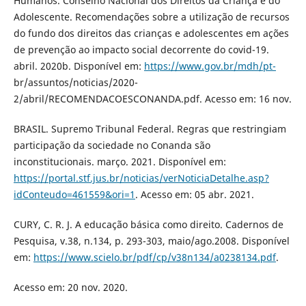
Humanos. Conselho Nacional dos Direitos da Criança e do
Adolescente. Recomendações sobre a utilização de recursos
do fundo dos direitos das crianças e adolescentes em ações
de prevenção ao impacto social decorrente do covid-19.
abril. 2020b. Disponível em:
https://www.gov.br/mdh/pt-
br/assuntos/noticias/2020-
2/abril/RECOMENDACOESCONANDA.pdf. Acesso em: 16 nov.
BRASIL. Supremo Tribunal Federal. Regras que restringiam
participação da sociedade no Conanda são
inconstitucionais. março. 2021. Disponível em:
https://portal.stf.jus.br/noticias/verNoticiaDetalhe.asp?
idConteudo=461559&ori=1
. Acesso em: 05 abr. 2021.
CURY, C. R. J. A educação básica como direito. Cadernos de
Pesquisa, v.38, n.134, p. 293-303, maio/ago.2008. Disponível
em:
https://www.scielo.br/pdf/cp/v38n134/a0238134.pdf
.
Acesso em: 20 nov. 2020.