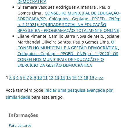
DEMOCRÁTICA
Gilsemara Vasques Rodrigues Almenara , Paulo
Gomes Lima ,
CONSELHO MUNICIPAL DE EDUCAÇÃO-
SOROCABA/SP
,
Colóquios - Geplage - PPGED - CNPq:
n. 2 (2021): EQUIDADE SOCIAL NA EDUCAÇÃO
BRASILEIRA - PROGRAMAÇÃO TOTALMENTE ONLINE
Eliane Pimentel Camillo Barra Nova de Melo, Jociane
Marthendal Oliveira Santos, Paulo Gomes Lima,
O
CONSELHO MUNICIPAL E A GESTÃO DEMOCRÁTICA
,
Colóquios - Geplage - PPGED - CNPq: n. 1 (2020): OS
CONSELHOS MUNICIPAIS DE EDUCAÇÃO E O
EXERCÍCIO DA GESTÃO DEMOCRÁTICA
1
2
3
4
5
6
7
8
9
10
11
12
13
14
15
16
17
18
19
>
>>
Você também pode
iniciar uma pesquisa avançada por
similaridade
para este artigo.
Informações
Para Leitores