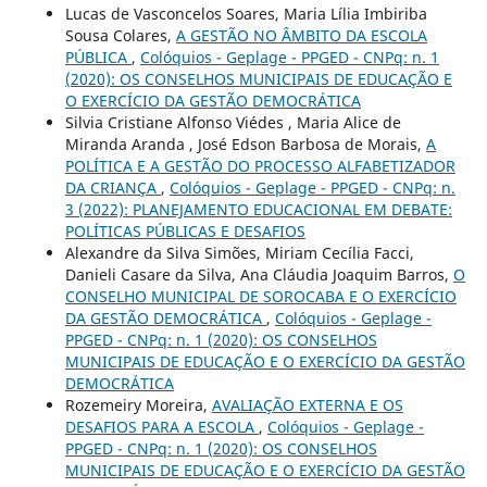
Lucas de Vasconcelos Soares, Maria Lília Imbiriba
Sousa Colares,
A GESTÃO NO ÂMBITO DA ESCOLA
PÚBLICA
,
Colóquios - Geplage - PPGED - CNPq: n. 1
(2020): OS CONSELHOS MUNICIPAIS DE EDUCAÇÃO E
O EXERCÍCIO DA GESTÃO DEMOCRÁTICA
Silvia Cristiane Alfonso Viédes , Maria Alice de
Miranda Aranda , José Edson Barbosa de Morais,
A
POLÍTICA E A GESTÃO DO PROCESSO ALFABETIZADOR
DA CRIANÇA
,
Colóquios - Geplage - PPGED - CNPq: n.
3 (2022): PLANEJAMENTO EDUCACIONAL EM DEBATE:
POLÍTICAS PÚBLICAS E DESAFIOS
Alexandre da Silva Simões, Miriam Cecília Facci,
Danieli Casare da Silva, Ana Cláudia Joaquim Barros,
O
CONSELHO MUNICIPAL DE SOROCABA E O EXERCÍCIO
DA GESTÃO DEMOCRÁTICA
,
Colóquios - Geplage -
PPGED - CNPq: n. 1 (2020): OS CONSELHOS
MUNICIPAIS DE EDUCAÇÃO E O EXERCÍCIO DA GESTÃO
DEMOCRÁTICA
Rozemeiry Moreira,
AVALIAÇÃO EXTERNA E OS
DESAFIOS PARA A ESCOLA
,
Colóquios - Geplage -
PPGED - CNPq: n. 1 (2020): OS CONSELHOS
MUNICIPAIS DE EDUCAÇÃO E O EXERCÍCIO DA GESTÃO