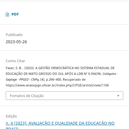
PDF
Publicado
2023-05-26
Como Citar
Faian, S. B. . (2023). A GESTÃO DEMOCRÁTICA NO SISTEMA ESTADUAL DE
EDUCAÇÃO DE MATO GROSSO DO SUL APÓS A LDB Nº 9.394/96.
Colóquios -
Geplage - PPGED - CNPq
, (4), p.396–400. Recuperado de
https://www.anaiscpge.ufscar.br/index.php/CPGE/article/view/1106
Fomatos de Citação
Edição
n. 4 (2023): AVALIAÇÃO E QUALIDADE DA EDUCAÇÃO NO
BRASIL