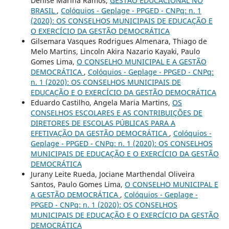
Denise Marina Ramos,
GESTÃO EDUCACIONAL NO
BRASIL
,
Colóquios - Geplage - PPGED - CNPq: n. 1
(2020): OS CONSELHOS MUNICIPAIS DE EDUCAÇÃO E
O EXERCÍCIO DA GESTÃO DEMOCRÁTICA
Gilsemara Vasques Rodrigues Almenara, Thiago de
Melo Martins, Lincoln Akira Nazario Kayaki, Paulo
Gomes Lima,
O CONSELHO MUNICIPAL E A GESTÃO
DEMOCRÁTICA
,
Colóquios - Geplage - PPGED - CNPq:
n. 1 (2020): OS CONSELHOS MUNICIPAIS DE
EDUCAÇÃO E O EXERCÍCIO DA GESTÃO DEMOCRÁTICA
Eduardo Castilho, Angela Maria Martins,
OS
CONSELHOS ESCOLARES E AS CONTRIBUIÇÕES DE
DIRETORES DE ESCOLAS PÚBLICAS PARA A
EFETIVAÇÃO DA GESTÃO DEMOCRÁTICA
,
Colóquios -
Geplage - PPGED - CNPq: n. 1 (2020): OS CONSELHOS
MUNICIPAIS DE EDUCAÇÃO E O EXERCÍCIO DA GESTÃO
DEMOCRÁTICA
Jurany Leite Rueda, Jociane Marthendal Oliveira
Santos, Paulo Gomes Lima,
O CONSELHO MUNICIPAL E
A GESTÃO DEMOCRÁTICA
,
Colóquios - Geplage -
PPGED - CNPq: n. 1 (2020): OS CONSELHOS
MUNICIPAIS DE EDUCAÇÃO E O EXERCÍCIO DA GESTÃO
DEMOCRÁTICA