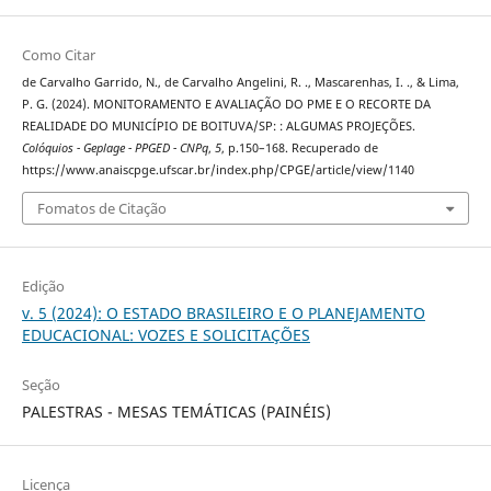
Como Citar
de Carvalho Garrido, N., de Carvalho Angelini, R. ., Mascarenhas, I. ., & Lima,
P. G. (2024). MONITORAMENTO E AVALIAÇÃO DO PME E O RECORTE DA
REALIDADE DO MUNICÍPIO DE BOITUVA/SP: : ALGUMAS PROJEÇÕES.
Colóquios - Geplage - PPGED - CNPq
,
5
, p.150–168. Recuperado de
https://www.anaiscpge.ufscar.br/index.php/CPGE/article/view/1140
Fomatos de Citação
Edição
v. 5 (2024): O ESTADO BRASILEIRO E O PLANEJAMENTO
EDUCACIONAL: VOZES E SOLICITAÇÕES
Seção
PALESTRAS - MESAS TEMÁTICAS (PAINÉIS)
Licença