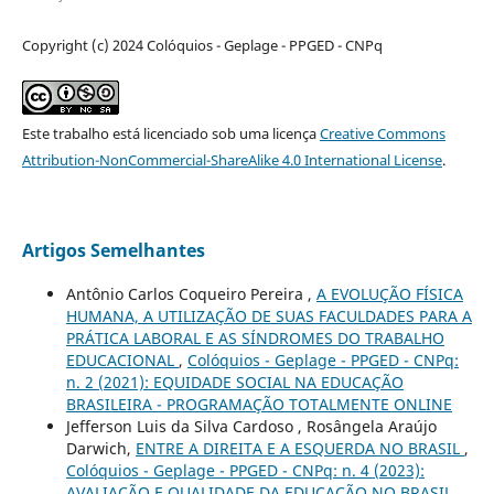
Copyright (c) 2024 Colóquios - Geplage - PPGED - CNPq
Este trabalho está licenciado sob uma licença
Creative Commons
Attribution-NonCommercial-ShareAlike 4.0 International License
.
Artigos Semelhantes
Antônio Carlos Coqueiro Pereira ,
A EVOLUÇÃO FÍSICA
HUMANA, A UTILIZAÇÃO DE SUAS FACULDADES PARA A
PRÁTICA LABORAL E AS SÍNDROMES DO TRABALHO
EDUCACIONAL
,
Colóquios - Geplage - PPGED - CNPq:
n. 2 (2021): EQUIDADE SOCIAL NA EDUCAÇÃO
BRASILEIRA - PROGRAMAÇÃO TOTALMENTE ONLINE
Jefferson Luis da Silva Cardoso , Rosângela Araújo
Darwich,
ENTRE A DIREITA E A ESQUERDA NO BRASIL
,
Colóquios - Geplage - PPGED - CNPq: n. 4 (2023):
AVALIAÇÃO E QUALIDADE DA EDUCAÇÃO NO BRASIL