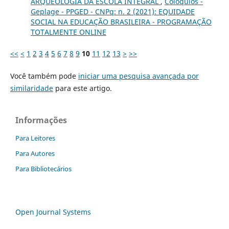
ARQUEOLOGIA DA ESCOLA INTEGRAL
,
Colóquios -
Geplage - PPGED - CNPq: n. 2 (2021): EQUIDADE
SOCIAL NA EDUCAÇÃO BRASILEIRA - PROGRAMAÇÃO
TOTALMENTE ONLINE
<<
<
1
2
3
4
5
6
7
8
9
10
11
12
13
>
>>
Você também pode
iniciar uma pesquisa avançada por
similaridade
para este artigo.
Informações
Para Leitores
Para Autores
Para Bibliotecários
Open Journal Systems