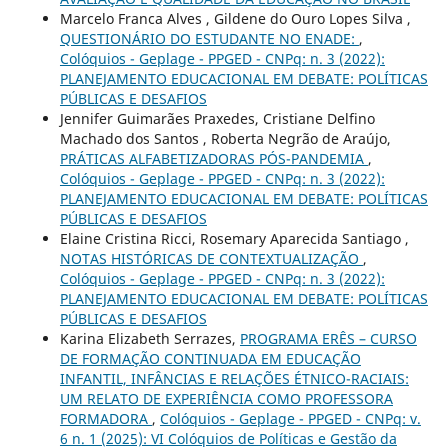
Marcelo Franca Alves , Gildene do Ouro Lopes Silva ,
QUESTIONÁRIO DO ESTUDANTE NO ENADE:
,
Colóquios - Geplage - PPGED - CNPq: n. 3 (2022):
PLANEJAMENTO EDUCACIONAL EM DEBATE: POLÍTICAS
PÚBLICAS E DESAFIOS
Jennifer Guimarães Praxedes, Cristiane Delfino
Machado dos Santos , Roberta Negrão de Araújo,
PRÁTICAS ALFABETIZADORAS PÓS-PANDEMIA
,
Colóquios - Geplage - PPGED - CNPq: n. 3 (2022):
PLANEJAMENTO EDUCACIONAL EM DEBATE: POLÍTICAS
PÚBLICAS E DESAFIOS
Elaine Cristina Ricci, Rosemary Aparecida Santiago ,
NOTAS HISTÓRICAS DE CONTEXTUALIZAÇÃO
,
Colóquios - Geplage - PPGED - CNPq: n. 3 (2022):
PLANEJAMENTO EDUCACIONAL EM DEBATE: POLÍTICAS
PÚBLICAS E DESAFIOS
Karina Elizabeth Serrazes,
PROGRAMA ERÊS – CURSO
DE FORMAÇÃO CONTINUADA EM EDUCAÇÃO
INFANTIL, INFÂNCIAS E RELAÇÕES ÉTNICO-RACIAIS:
UM RELATO DE EXPERIÊNCIA COMO PROFESSORA
FORMADORA
,
Colóquios - Geplage - PPGED - CNPq: v.
6 n. 1 (2025): VI Colóquios de Políticas e Gestão da