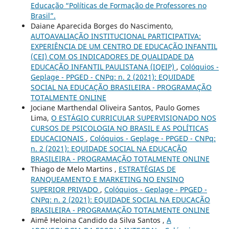
Educação “Políticas de Formação de Professores no
Brasil”.
Daiane Aparecida Borges do Nascimento,
AUTOAVALIAÇÃO INSTITUCIONAL PARTICIPATIVA:
EXPERIÊNCIA DE UM CENTRO DE EDUCAÇÃO INFANTIL
(CEI) COM OS INDICADORES DE QUALIDADE DA
EDUCAÇÃO INFANTIL PAULISTANA (IQEIP)
,
Colóquios -
Geplage - PPGED - CNPq: n. 2 (2021): EQUIDADE
SOCIAL NA EDUCAÇÃO BRASILEIRA - PROGRAMAÇÃO
TOTALMENTE ONLINE
Jociane Marthendal Oliveira Santos, Paulo Gomes
Lima,
O ESTÁGIO CURRICULAR SUPERVISIONADO NOS
CURSOS DE PSICOLOGIA NO BRASIL E AS POLÍTICAS
EDUCACIONAIS
,
Colóquios - Geplage - PPGED - CNPq:
n. 2 (2021): EQUIDADE SOCIAL NA EDUCAÇÃO
BRASILEIRA - PROGRAMAÇÃO TOTALMENTE ONLINE
Thiago de Melo Martins ,
ESTRATÉGIAS DE
RANQUEAMENTO E MARKETING NO ENSINO
SUPERIOR PRIVADO
,
Colóquios - Geplage - PPGED -
CNPq: n. 2 (2021): EQUIDADE SOCIAL NA EDUCAÇÃO
BRASILEIRA - PROGRAMAÇÃO TOTALMENTE ONLINE
Aimê Heloina Candido da Silva Santos ,
A